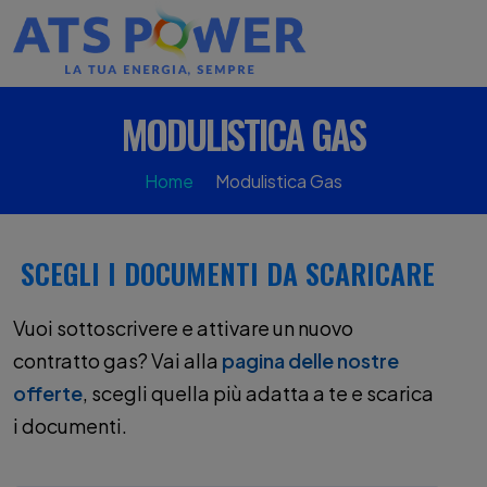
MODULISTICA GAS
Home
Modulistica Gas
SCEGLI I DOCUMENTI DA SCARICARE
Vuoi sottoscrivere e attivare un nuovo
contratto gas? Vai alla
pagina delle nostre
offerte
, scegli quella più adatta a te e scarica
i documenti.